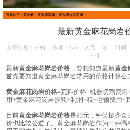
当前位置：
黄金麻
>
黄金麻新闻
>
黄金麻价格新闻
>
最新黄金麻花岗岩
文章出处：未知
作者：hao
人气：
次
时间：2
小
】
最新
黄金麻花岗岩价格
，要想知道最新
黄金
首先要知道黄金麻花岗岩常用的价格计算公
黄金麻花岗岩价格
=荒料价格+机器切割费用
用+黄金麻花岗岩损耗+利润+税+运输费用+
目前
黄金麻花岗岩价格
是80元，种类挺齐
价也比较公道了。
黄金麻花岗岩
作为一种高