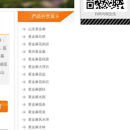
扫码与我交流
产品分类展示
山东黄金麻
黄金麻石材
格：
黄金麻花岗岩
，荔
莱州黄金麻
材幕
黄金麻荔枝面
铺设
黄金麻大理石
，山
黄金麻花盆
黄金麻花岗石
黄金麻圆柱
黄金麻光面
黄金麻线条
黄金麻喷泉
黄金麻风水球
黄金麻水钵