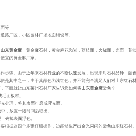
然面等
，道路厂区，小区园林广场地面铺设等。
，
山东黄金麻
，黄金麻石材，黄金麻花岗岩，荔枝面，火烧面，光面，花
格便宜的黄金麻厂家。
操作步骤。由于近年来石材行业的不断快速发展，出现来对石材品种，颜
麻
便是其中之一，由于其颜色为浅红色，并不能完全满足人们对山东红石
艺，下面就让山东莱州石材厂家告诉您如何将
山东黄金麻
染色？
成毛面板材。
磨光处理，将其表面打磨成哑光面。
池中，放置一段时间后取出。
理，去掉表面浮色。
只要根据这四个步骤仔细操作，边能够生产出金光闪闪的染色山东红石材