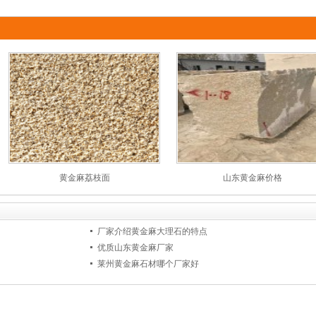
黄金麻荔枝面
山东黄金麻价格
厂家介绍黄金麻大理石的特点
优质山东黄金麻厂家
莱州黄金麻石材哪个厂家好