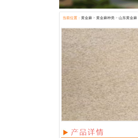
当前位置：
黄金麻
>
黄金麻种类
>
山东黄金麻