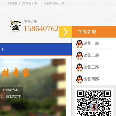
黄金麻
|
黄金麻石材
|
山东黄金麻厂家
服务热线
15864076286
在线客服
销售一部
电话
销售二部
销售三部
销售四部