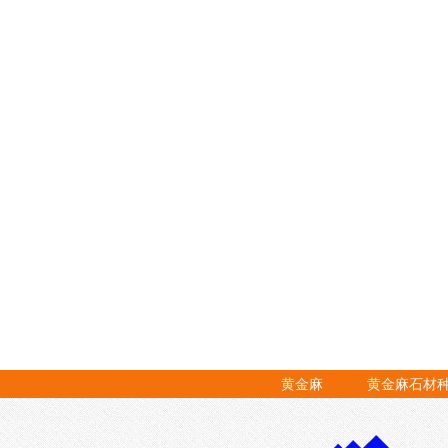
黄金麻
黄金麻石材