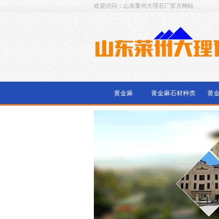
欢迎访问：山东莱州大理石厂官方网站
黄金麻
黄金麻石材种类
黄