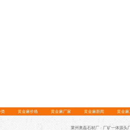
种类
黄金麻价格
黄金麻厂家
黄金麻新闻
黄金麻
莱州奥磊石材厂 · 厂矿一体源头厂家