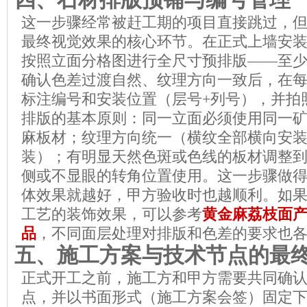
这一步骤经常被赶工期的项目直接跳过，
最终视觉效果的核心环节。在正式上墙安
按照立面分格图进行全尺寸预排版——至
确认色差过渡自然、纹理方向一致后，在
标注编号和安装位置（层号+列号），并拍
排版的基本原则：同一立面必须使用同一
麻板材；纹理方向统一（横纹全部横向安
装）；有明显天然色斑或色线的板材调整
侧或不显眼的转角位置使用。这一步骤做
体效果就越好，甲方验收时也越顺利。如
工艺的装饰效果，可以参考
黄金麻荔枝面
品
，不同面层处理对排版和色差的要求也
五、施工方案与技术节点的最
正式开工之前，施工方和甲方需要共同确
点，并以书面形式（施工方案会签）固定