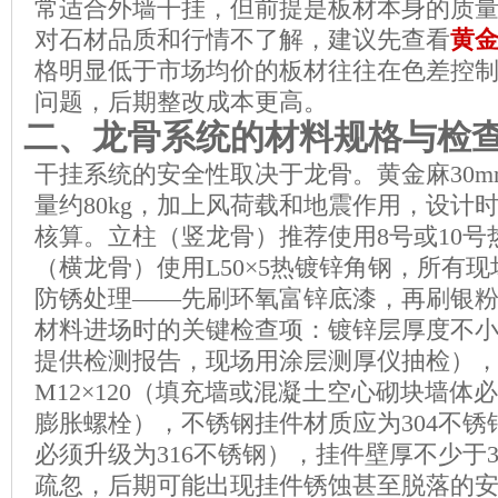
常适合外墙干挂，但前提是板材本身的质
对石材品质和行情不了解，建议先查看
黄
格明显低于市场均价的板材往往在色差控
问题，后期整改成本更高。
二、龙骨系统的材料规格与检
干挂系统的安全性取决于龙骨。黄金麻30
量约80kg，加上风荷载和地震作用，设计
核算。立柱（竖龙骨）推荐使用8号或10号
（横龙骨）使用L50×5热镀锌角钢，所有
防锈处理——先刷环氧富锌底漆，再刷银
材料进场时的关键检查项：镀锌层厚度不小于
提供检测报告，现场用涂层测厚仪抽检）
M12×120（填充墙或混凝土空心砌块墙体
膨胀螺栓），不锈钢挂件材质应为304不
必须升级为316不锈钢），挂件壁厚不少于
疏忽，后期可能出现挂件锈蚀甚至脱落的