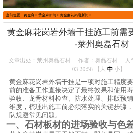
当前位置：
黄金麻
>
黄金麻新闻
>
黄金麻花岗岩新闻
>
黄金麻花岗岩外墙干挂施工前需
-莱州奥磊石材
文章出处：莱州奥磊石材
作者：奥磊石材
人
03 20:58 【
大
中
小
】
黄金麻花岗岩外墙干挂是一项对施工精度
前的准备工作直接决定了最终效果和使用
验收、龙骨材料检查、防水处理、排版预
维度，梳理出施工前必须落实的关键步骤
队规避常见问题。
一、石材板材的进场验收与色