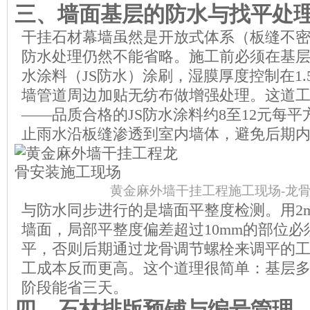
三、墙面基层的防水与找平处
干挂石材幕墙虽然是开放式体系（板缝不
防水处理仍然不能省略。施工前必须在基
水涂料（JS防水）涂刷，湿膜厚度控制在1.
墙管道周边加贴无纺布做增强处理。这道
——品质合格的JS防水涂料约8至12元每
止雨水沿板缝渗透到室内墙体，避免后期
黄金麻外墙干挂工程施工现场-龙
与防水同步进行的是墙面平整度检测。用2
墙面，局部平整度偏差超过10mm的部位
平，否则后期通过龙骨调节螺栓来调平的
工成本反而更高。这个道理很简单：基层
阶段能省三天。
四、石材排版预铺与编号管理