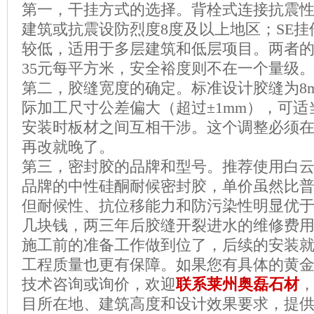
第一，干挂方式的选择。背栓式连接抗震
建筑或抗震设防烈度8度及以上地区；SE
较低，适用于多层建筑和低层项目。两者的
35元每平方米，安全裕度则不在一个量级
第二，胶缝宽度的确定。标准设计胶缝为8
际加工尺寸公差偏大（超过±1mm），可适
安装时板材之间互相干涉。这个调整必须
再改就晚了。
第三，密封胶的品牌和型号。推荐使用白
品牌的中性硅酮耐候密封胶，单价虽然比普
但耐候性、抗位移能力和防污染性明显优
几块钱，两三年后胶缝开裂进水的维修费
施工前的准备工作做到位了，后续的安装
工程质量也更有保障。如果您有具体的黄
技术咨询或询价，欢迎
联系莱州奥磊石材
目所在地、建筑高度和设计效果要求，提