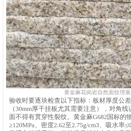
黄金麻花岗岩自然面纹理展
验收时要逐块检查以下指标：板材厚度公差
（30mm厚干挂板尤其需要注意），对角线
面不得有贯穿性裂纹。黄金麻G682国标的
≥120MPa、密度2.62至2.75g/cm3、吸水