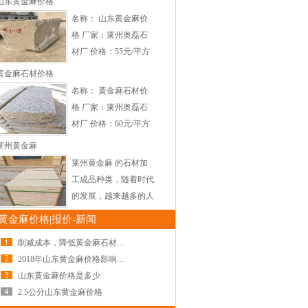
山东黄金麻价格
岩的特性优点还包括高
名称： 山东黄金麻价
承载性，抗压能力及很
格 厂家：莱州奥磊石
好的研磨延展性，很容
材厂 价格：55元/平方
易切割，塑造， 可以
产地：山东莱州 加工
黄金麻石材价格
方式： 适用范围：适
名称： 黄金麻石材价
用于石材幕墙，外墙干
格 厂家：莱州奥磊石
挂，道路厂区，小区园
材厂 价格：60元/平方
林广场地面铺设等。
产地：山东莱州 颜
莱州黄金麻
莱州
色：浅黄，中黄，深
莱州黄金麻 的石材加
黄，大花，中花，小花
工成品种类，随着时代
加工方式：荔枝面，火
的发展，越来越多的人
烧面，光面，自然面
喜爱莱州黄金麻石材，
黄金麻价格|报价-新闻
适用范
更多的人选择莱州黄金
削减成本，降低黄金麻石材价格
麻石材的各种成品如，
2018年山东黄金麻价格影响因素
铺地石，条纹石，磨砂
山东黄金麻价格是多少
亚光石等，很多的全国
2.5公分山东黄金麻价格