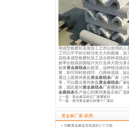
用成型铣磨轮直接加工之所以使用的人
工凹凸不平的石材没有太大的困难，加
花线条成型铣磨轮加工适合那种花线起
效率比较高的圆锯片先行去掉大部分多
如果
黄金麻线条
比较宽，这种情况就比
磨，割可同时获得凹、凸两种花线，如
通过上面莱州奥磊
黄金麻线条
厂家（沙经
享，可以看出莱州奥磊
黄金麻线条
厂家
家，因此要问
黄金麻线条
厂家哪家好，
金麻线条
客户放心到莱州奥磊石材厂选
上一篇：
黄金麻花岗石厂家哪家好
下一篇：
莱州黄金麻石材哪个厂家好
黄金麻厂家-新闻
判断黄金麻是否优质的三个方面