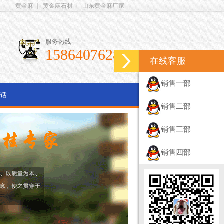
黄金麻
|
黄金麻石材
|
山东黄金麻厂家
服务热线
15864076286
在线客服
销售一部
电话
销售二部
销售三部
销售四部