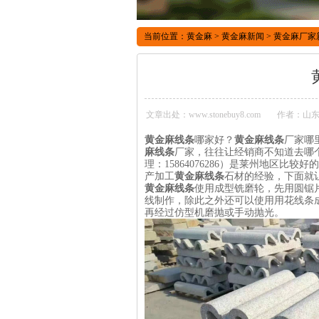
当前位置：
黄金麻
>
黄金麻新闻
>
黄金麻厂家
文章出处：www.stonebuy8.com
作者：山东
黄金麻线条
哪家好？
黄金麻线条
厂家哪
麻线条
厂家，往往让经销商不知道去哪
理：15864076286）是莱州地区比较
产加工
黄金麻线条
石材的经验，下面就
黄金麻线条
使用成型铣磨轮，先用圆锯
线制作，除此之外还可以使用用花线条
再经过仿型机磨抛或手动抛光。