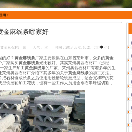
新闻
>
黄金麻线条哪家好
黄金麻石材厂-莱
人气：
次
时间：2018-05-01 10:21 【
大
中
小
】
里的好？
黄金麻线条
厂家主要聚集在山东省莱州市，众多的
黄金
个厂家购买
黄金麻线条
光比较好。其实莱州奥磊石材厂（沙经
好的一家生产加工
黄金麻线条
的厂家。莱州奥磊石材厂有着多年的生
让莱州奥磊石材厂介绍下其多年的关于
黄金麻线条
的加工方法。
片把石材锯成长条之后使用用铣磨轮铣磨成型，适合宽和窄的花
成型铣磨轮加工花线，也有一些工作人员用金刚石串珠锯切割，