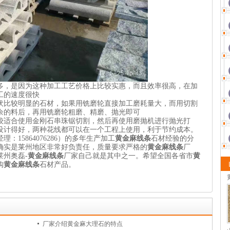
多，是因为这种加工工艺价格上比较实惠，而且效率很高，在加
工的速度很快
伏比较明显的石材，如果用铣磨轮直接加工磨耗量大，而用切割
余的料后，再用铣磨轮粗磨、精磨、抛光即可
较适合使用金刚石串珠锯切割，然后再使用磨抛机进行抛光打
设计得好，两种花线都可以在一个工程上使用，利于节约成本。
理：15864076286）的多年生产加工
黄金麻线条
石材经验的分
确实是莱州地区非常好负责任，质量要求严格的
黄金麻线条
厂
莱州奥磊-
黄金麻线条
厂家自己就是其中之一。希望全国各省市
黄
购
黄金麻线条
石材产品。
厂家介绍黄金麻大理石的特点