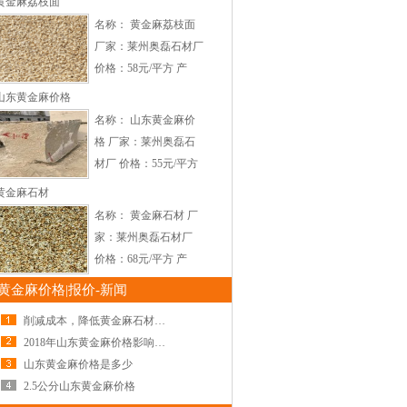
黄金麻荔枝面
式：火烧面，荔枝面，
名称： 黄金麻荔枝面
光面，自然面等 适用
厂家：莱州奥磊石材厂
范围：适用于石材幕
价格：58元/平方 产
墙，外墙干挂，道路厂
地：山东莱州 颜色：
山东黄金麻价格
区，小区
浅黄，中黄，深黄，大
名称： 山东黄金麻价
花，中花，小花 加工
格 厂家：莱州奥磊石
方式：荔枝面，火烧
材厂 价格：55元/平方
面，光面，自然面 适
产地：山东莱州 加工
黄金麻石材
用范围
方式： 适用范围：适
名称： 黄金麻石材 厂
用于石材幕墙，外墙干
家：莱州奥磊石材厂
挂，道路厂区，小区园
价格：68元/平方 产
林广场地面铺设等。
地：山东莱州 颜色：
黄金麻价格|报价-新闻
莱州
浅黄，中黄，深黄，大
削减成本，降低黄金麻石材价格
花，中花，小花 加工
2018年山东黄金麻价格影响因素
方式：荔枝面，火烧
山东黄金麻价格是多少
面，光面，自然面 适
2.5公分山东黄金麻价格
用范围：