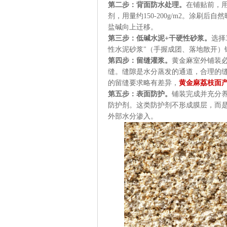
第二步：背面防水处理。
在铺贴前，
剂，用量约150-200g/m2。涂刷
盐碱向上迁移。
第三步：低碱水泥+干硬性砂浆。
选择
性水泥砂浆"（手握成团、落地散开）
第四步：留缝灌浆。
黄金麻室外铺装必
缝。缝隙是水分蒸发的通道，合理的
的留缝要求略有差异，
黄金麻荔枝面
第五步：表面防护。
铺装完成并充分养
防护剂。这类防护剂不形成膜层，而
外部水分渗入。