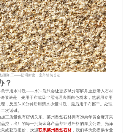
枝面加工——防滑耐磨，室外铺装首选
办？
要急于用水冲洗——水冲洗只会让更多碱分溶解并重新渗入石材
正确做法是：先用干布或吸尘器清理表面白色粉末，然后用专用
理，反应5-10分钟后用清水少量冲洗，最后用干布擦干。处理
止二次返碱。
加工质量也有密切关系。莱州奥磊石材拥有20余年黄金麻开采
程品控，出厂的每一批黄金麻产品都经过严格的厚度公差、光泽
信息或获取报价，欢迎
联系莱州奥磊石材
，我们将为您提供专业