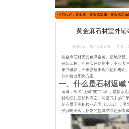
当前位置：
黄金麻
>
黄金麻新闻
>
黄金麻花岗
黄金麻石材室外铺
文章出处：莱州奥磊石材
作者：
黄金麻石材因其色泽金黄、质地坚硬
铺装工程。但在实际使用中，不少客户
末或斑块，严重影响美观和使用寿命
养护给出系统方案。
一、什么是石材返碱
返碱，学名"泛碱"或"白华"，是指
材毛细孔迁移到表面，与空气中的二
金麻属于中粗粒花岗岩（G682），吸水
仅影响美观，反复的盐碱结晶还会造