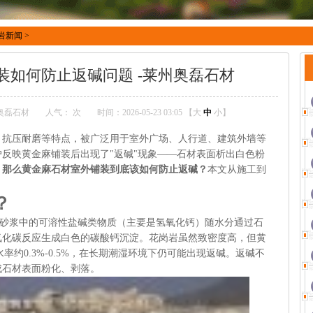
岩新闻
>
装如何防止返碱问题 -莱州奥磊石材
奥磊石材
人气：
次
时间：2026-05-23 03:05 【
大
中
小
】
、抗压耐磨等特点，被广泛用于室外广场、人行道、建筑外墙等
反映黄金麻铺装后出现了"返碱"现象——石材表面析出白色粉
。
那么黄金麻石材室外铺装到底该如何防止返碱？
本文从施工到
？
水泥砂浆中的可溶性盐碱类物质（主要是氢氧化钙）随水分通过石
氧化碳反应生成白色的碳酸钙沉淀。花岗岩虽然致密度高，但黄
率约0.3%-0.5%，在长期潮湿环境下仍可能出现返碱。返碱不
成石材表面粉化、剥落。