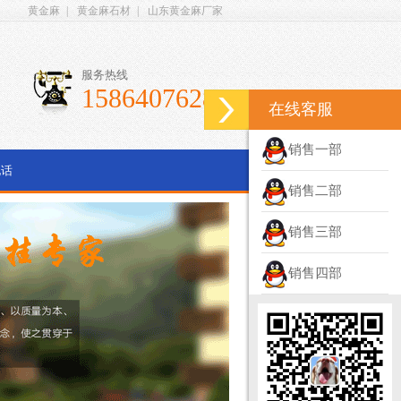
黄金麻
|
黄金麻石材
|
山东黄金麻厂家
服务热线
15864076286
在线客服
销售一部
电话
销售二部
销售三部
销售四部