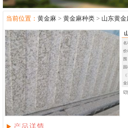
当前位置：
黄金麻
>
黄金麻种类
>
山东黄金
名
价
围
园
（
金
订